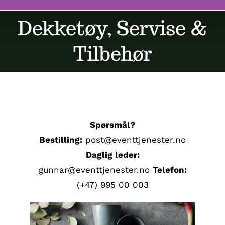
Dekketøy, Servise &
Butikk
Tilbehør
Kontakt oss
Spørsmål?
Bestilling:
post@eventtjenester.no
Daglig leder:
gunnar@eventtjenester.no
Telefon:
(+47) 995 00 003