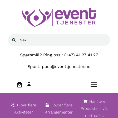
Skip
to
content
Søk
etter:
Spørsmål? Ring oss : (+47) 41 27 41 27
Epost: post@eventtjenester.no
Toggle
Navigat
Hjem
Har flere
Tilbyr flere
Holder flere
Produkter i vår
Aktiviteter
Arrangementer
nettbutikk
Om oss