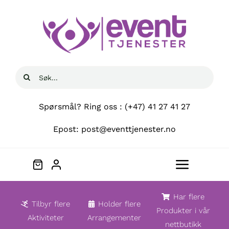
Skip
to
content
Søk
etter:
Spørsmål? Ring oss : (+47) 41 27 41 27
Epost: post@eventtjenester.no
Toggle
Navigat
Hjem
Har flere
Tilbyr flere
Holder flere
Produkter i vår
Aktiviteter
Arrangementer
nettbutikk
Om oss