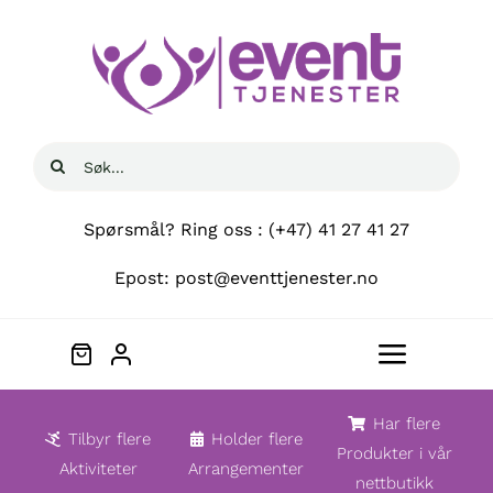
Skip
to
content
Søk
etter:
Spørsmål? Ring oss : (+47) 41 27 41 27
Epost: post@eventtjenester.no
Toggle
Navigat
Hjem
Har flere
Tilbyr flere
Holder flere
Produkter i vår
Aktiviteter
Arrangementer
nettbutikk
Om oss