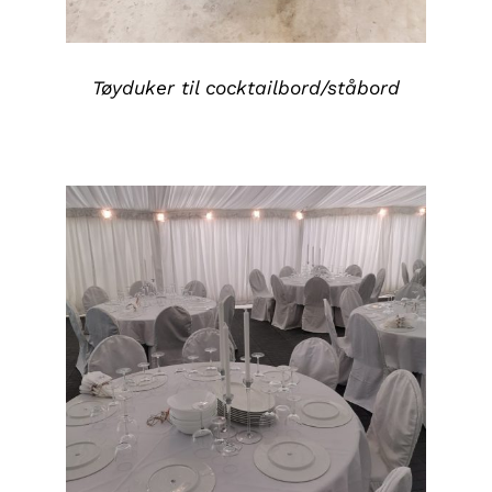
Tøyduker til cocktailbord/ståbord
DETALJER