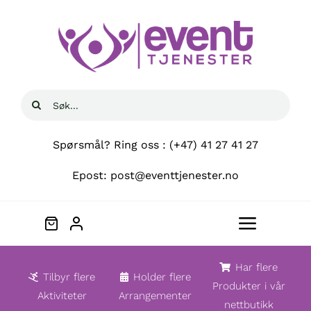
Skip
to
content
Søk
etter:
Spørsmål? Ring oss : (+47) 41 27 41 27
Epost: post@eventtjenester.no
Toggle
Navigat
Hjem
Har flere
Tilbyr flere
Holder flere
Produkter i vår
Aktiviteter
Arrangementer
nettbutikk
Om oss