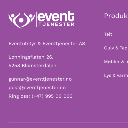
Produk
Telt
Eventutstyr & Eventtjenester AS
Gulv & Tep
Lønningsflaten 26,
Møbler & I
5258 Blomsterdalen
Lys & Var
gunnar@eventtjenester.no
post@eventtjenester.no
Ring oss:
(+47) 995 00 003