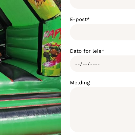
E-post*
Dato for leie*
Melding