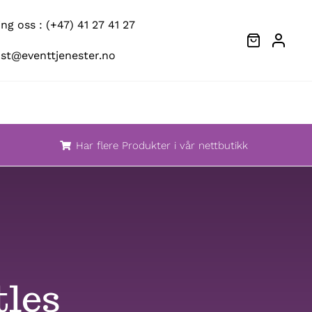
g oss : (+47) 41 27 41 27
ost@eventtjenester.no
Har flere Produkter i vår nettbutikk
tles