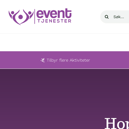
Skip
to
Søk
content
etter:
Tilbyr flere Aktiviteter
Hop