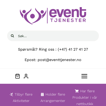
Skip
to
content
Søk
etter:
Spørsmål? Ring oss : (+47) 41 27 41 27
Epost: post@eventtjenester.no
Toggle
Navigat
Hjem
Har flere
Tilbyr flere
Holder flere
Produkter i vår
Aktiviteter
Arrangementer
nettbutikk
Om oss