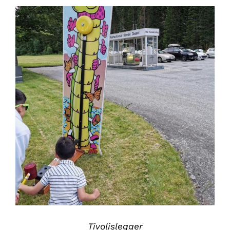
DETALJER
Tivolislegger