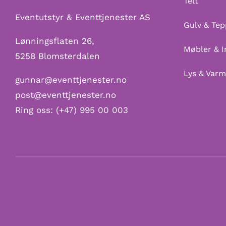
Telt
Eventutstyr & Eventtjenester AS
Gulv & Tep
Lønningsflaten 26,
Møbler & I
5258 Blomsterdalen
Lys & Var
gunnar@eventtjenester.no
post@eventtjenester.no
Ring oss:
(+47) 995 00 003