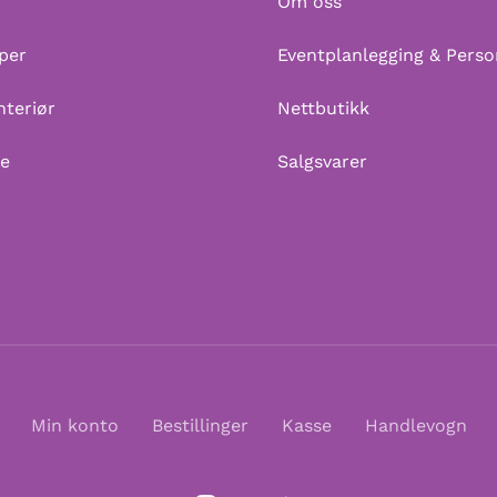
Om oss
per
Eventplanlegging & Perso
nteriør
Nettbutikk
me
Salgsvarer
Min konto
Bestillinger
Kasse
Handlevogn