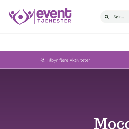
Skip
to
Søk
content
etter:
Tilbyr flere Aktiviteter
Mocc