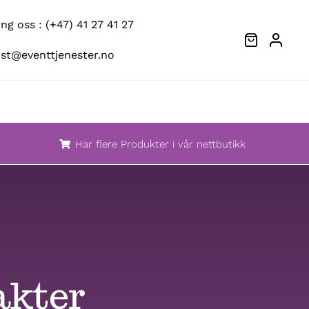
g oss : (+47) 41 27 41 27
ost@eventtjenester.no
Har flere Produkter i vår nettbutikk
akter