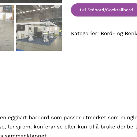
Kategorier:
Bord- og Benk
menleggbart barbord som passer utmerket som mingleb
se, lunsjrom, konferanse eller kun til å bruke denbe ty
ass sammenklappet.