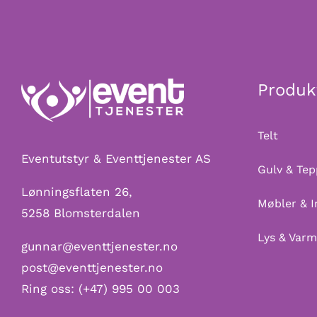
Produk
Telt
Eventutstyr & Eventtjenester AS
Gulv & Tep
Lønningsflaten 26,
Møbler & I
5258 Blomsterdalen
Lys & Var
gunnar@eventtjenester.no
post@eventtjenester.no
Ring oss:
(+47) 995 00 003