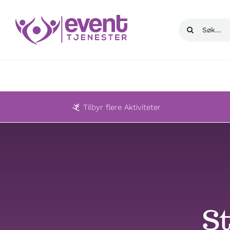
Skip
to
Søk
content
etter:
Tilbyr flere Aktiviteter
S