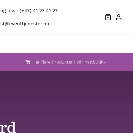
g oss : (+47) 41 27 41 27
ost@eventtjenester.no
Har flere Produkter i vår nettbutikk
rd