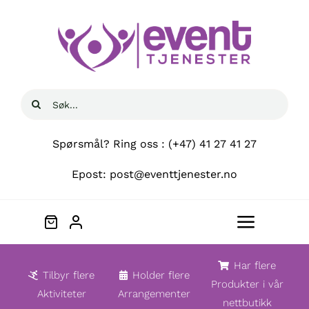
Skip
to
content
Søk
etter:
Spørsmål? Ring oss : (+47) 41 27 41 27
Epost: post@eventtjenester.no
Toggle
Navigat
Hjem
Har flere
Tilbyr flere
Holder flere
Produkter i vår
Aktiviteter
Arrangementer
nettbutikk
Om oss